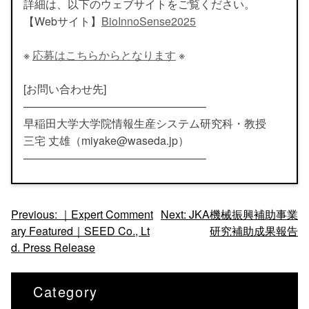
詳細は、以下のウェブサイトをご覧ください。
【Webサイト】
BioInnoSense2025
※
応募はこちらからとなります
※
[お問い合わせ先]
————————————————–
早稲田大学大学院情報生産システム研究科・教授
三宅 丈雄（miyake@waseda.jp）
————————————————–
投
Previous:
｜Expert Comment
Next:
JKA機械振興補助事業
ary Featured｜SEED Co., Lt
研究補助成果報告
稿
d. Press Release
ナ
ビ
Category
ゲ