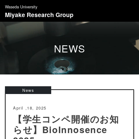
S
Waseda University
k
Miyake Research Group
i
p
t
o
NEWS
c
o
n
t
e
n
News
t
April ,18, 2025
【学生コンペ開催のお知
らせ】BioInnosence