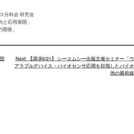
ス分科会 研究会
向と応用展開」
の開発」
団
Next:
【講演6/21】 シーエムシー出版主催セミナー「
アラブルデバイス・バイオセンサ応用を目指したバイオ
池の最前線