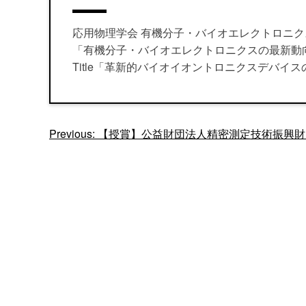
応用物理学会 有機分子・バイオエレクトロニク
「有機分子・バイオエレクトロニクスの最新動
Title「革新的バイオイオントロニクスデバイス
投
Previous:
【授賞】公益財団法人精密測定技術振興財
稿
ナ
ビ
ゲ
ー
シ