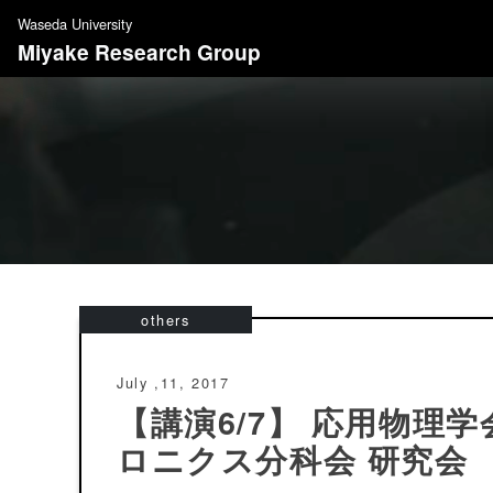
S
Waseda University
k
Miyake Research Group
i
p
t
o
c
o
n
t
e
n
others
t
July ,11, 2017
【講演6/7】 応用物理
ロニクス分科会 研究会