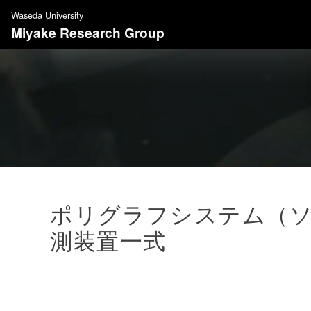
S
Waseda University
k
Miyake Research Group
i
p
t
o
c
o
n
t
e
n
ポリグラフシステム（ソ
t
測装置⼀式