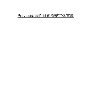
投
Previous:
⾼性能直流安定化電源
稿
ナ
ビ
ゲ
ー
シ
ョ
ン