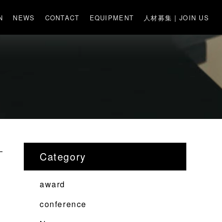
N
NEWS
CONTACT
EQUIPMENT
人材募集 | JOIN US
計
Category
award
conference