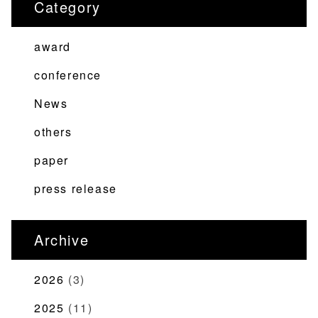
Category
ビ
ゲ
award
ー
シ
conference
ョ
News
ン
others
paper
press release
Archive
2026
(3)
2025
(11)