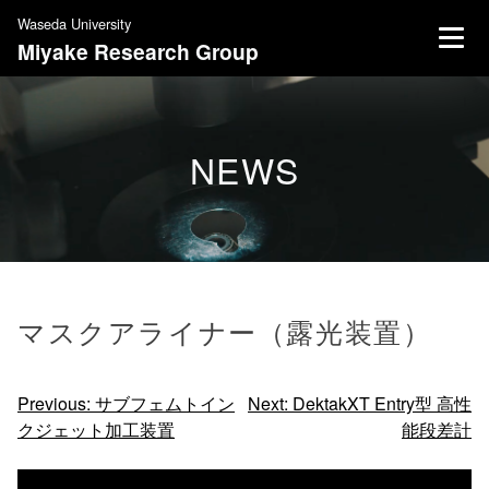
S
Waseda University
k
Miyake Research Group
i
p
t
o
NEWS
c
o
n
t
e
n
マスクアライナー（露光装置）
t
投
Previous:
サブフェムトイン
Next:
DektakXT Entry型 ⾼性
クジェット加⼯装置
能段差計
稿
ナ