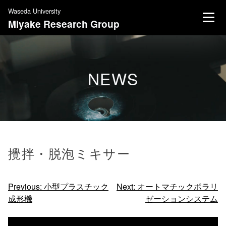
S
Waseda University
k
Miyake Research Group
i
p
t
o
NEWS
c
o
n
t
e
n
攪拌・脱泡ミキサー
t
投
Previous:
⼩型プラスチック
Next:
オートマチックポラリ
成形機
ゼーションシステム
稿
ナ