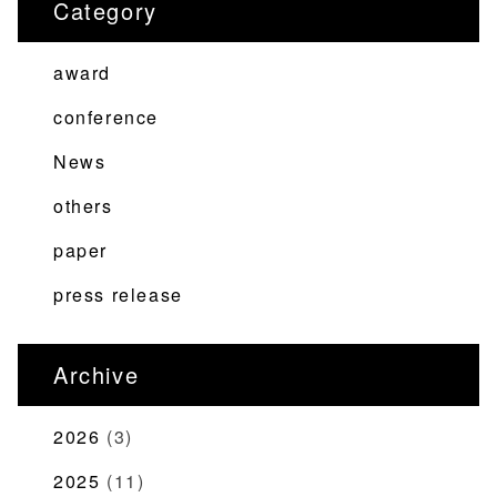
Category
ビ
ゲ
award
ー
シ
conference
ョ
News
ン
others
paper
press release
Archive
2026
(3)
2025
(11)