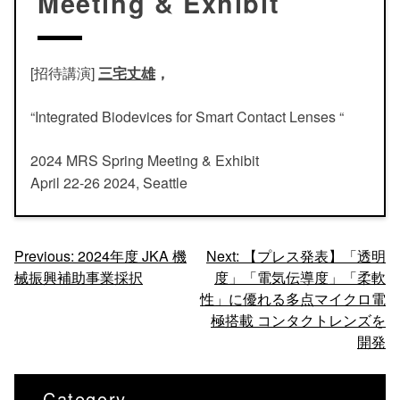
Meeting & Exhibit
[招待講演]
三宅丈雄
，
“Integrated Biodevices for Smart Contact Lenses
“
2024 MRS Spring Meeting & Exhibit
April 22-26 2024, Seattle
投
Previous:
2024年度 JKA 機
Next:
【プレス発表】「透明
械振興補助事業採択
度」「電気伝導度」「柔軟
稿
性」に優れる多点マイクロ電
ナ
極搭載 コンタクトレンズを
ビ
開発
ゲ
ー
Category