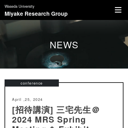
S
Waseda University
k
Miyake Research Group
i
p
t
o
NEWS
c
o
n
t
e
n
conference
t
April ,25, 2024
[招待講演] 三宅先生＠
2024 MRS Spring